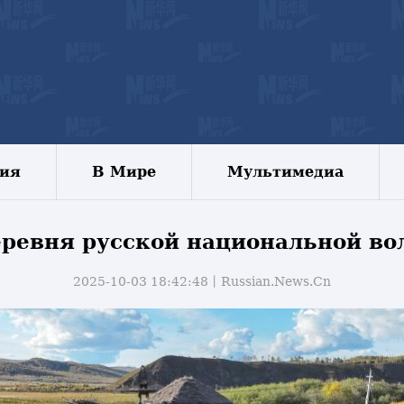
зия
В Мире
Мультимедиа
ревня русской национальной во
2025-10-03 18:42:48丨
Russian.News.Cn