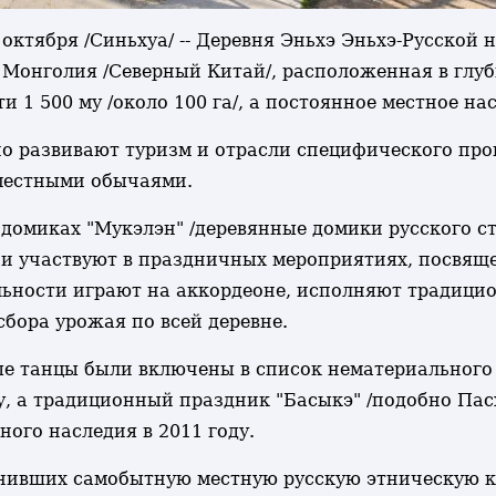
октября /Синьхуа/ -- Деревня Эньхэ Эньхэ-Русской 
 Монголия /Северный Китай/, расположенная в глуб
1 500 му /около 100 га/, а постоянное местное нас
но развивают туризм и отрасли специфического про
местными обычаями.
 домиках "Мукэлэн" /деревянные домики русского с
 и участвуют в праздничных мероприятиях, посвяще
ьности играют на аккордеоне, исполняют традицио
сбора урожая по всей деревне.
е танцы были включены в список нематериального
, а традиционный праздник "Басыкэ" /подобно Пасх
ого наследия в 2011 году.
анивших самобытную местную русскую этническую ку