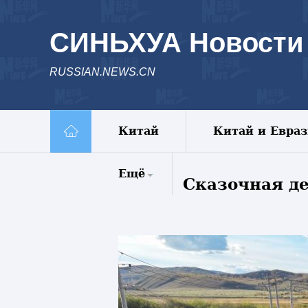
СИНЬХУА Новости
RUSSIAN.NEWS.CN
Китай
Китай и Евра
Ещё
Сказочная де
Комментарии
Еженедельник
Видео
Фото
Спецрепортажи
Пояс и путь