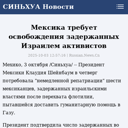
СИНЬХУА Новости
СИНЬХУА Новости
Мексика требует
освобождения задержанных
Израилем активистов
2025-10-03 12:57:16丨
Russian.News.Cn
Мехико, 3 октября /Синьхуа/ -- Президент
Мексики Клаудия Шейнбаум в четверг
потребовала "немедленной репатриации" шести
мексиканцев, задержанных израильскими
властями после перехвата флотилии,
пытавшейся доставить гуманитарную помощь в
Газу.
Президент подтвердила число задержанных во