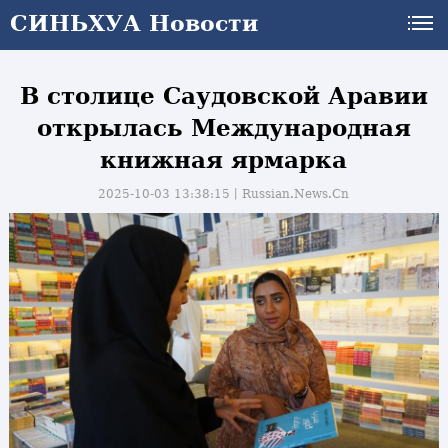
СИНЬХУА Новости
СИНЬХУА Новости
В столице Саудовской Аравии
открылась Международная
книжная ярмарка
2025-10-03 13:38:15丨
Russian.News.Cn