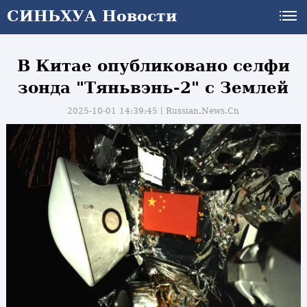
СИНЬХУА Новости
СИНЬХУА Новости
В Китае опубликовано селфи
зонда "Тяньвэнь-2" с Землей
2025-10-01 14:39:45丨
Russian.News.Cn