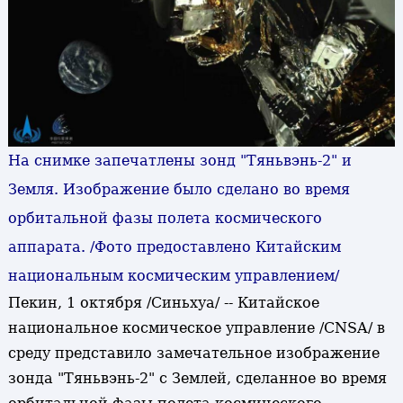
На снимке запечатлены зонд "Тяньвэнь-2" и
Земля. Изображение было сделано во время
орбитальной фазы полета космического
аппарата. /Фото предоставлено Китайским
национальным космическим управлением/
Пекин, 1 октября /Синьхуа/ -- Китайское
национальное космическое управление /CNSA/ в
среду представило замечательное изображение
зонда "Тяньвэнь-2" с Землей, сделанное во время