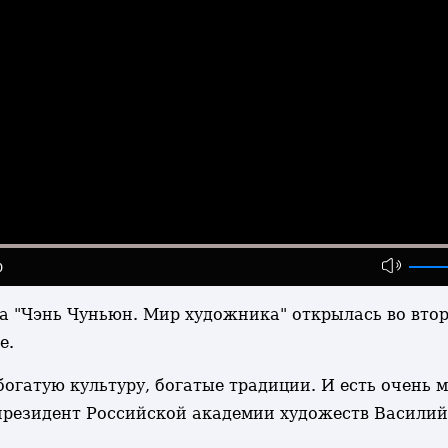
0
вка "Чэнь Чуньюн. Мир художника" открылась во вт
е.
огатую культуру, богатые традиции. И есть очень 
 президент Российской академии художеств Василий