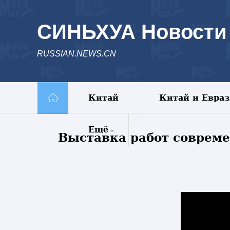
СИНЬХУА Новости
RUSSIAN.NEWS.CN
Китай
Китай и Евра
Ещё
Выставка работ соврем
Комментарии
Еженедельник
Видео
Фото
Спецрепортажи
Пояс и путь