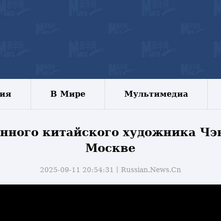
зия
В Мире
Мультимедиа
енного китайского художника Чэ
Москве
2025-09-11 20:54:31丨
Russian.News.Cn