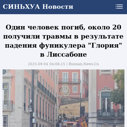
СИНЬХУА Новости
СИНЬХУА Новости
Один человек погиб, около 20
получили травмы в результате
падения фуникулера "Глория"
в Лиссабоне
2025-09-04 04:08:15丨
Russian.News.Cn