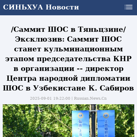
СИНЬХУА Новости
СИНЬХУА Новости
/Саммит ШОС в Тяньцзине/
Эксклюзив: Саммит ШОС
станет кульминационным
этапом председательства КНР
в организации -- директор
Центра народной дипломатии
ШОС в Узбекистане К. Сабиров
2025-09-01 19:22:00丨
Russian.News.Cn