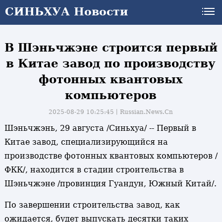
СИНЬХУА Новости
СИНЬХУА Новости
В Шэньчжэне строится первый
в Китае завод по производству
фотонных квантовых
компьютеров
2025-08-29 10:25:45丨
Russian.News.Cn
Шэньчжэнь, 29 августа /Синьхуа/ -- Первый в
Китае завод, специализирующийся на
производстве фотонных квантовых компьютеров /
ФКК/, находится в стадии строительства в
Шэньчжэне /провинция Гуандун, Южный Китай/.
По завершении строительства завод, как
ожидается, будет выпускать десятки таких