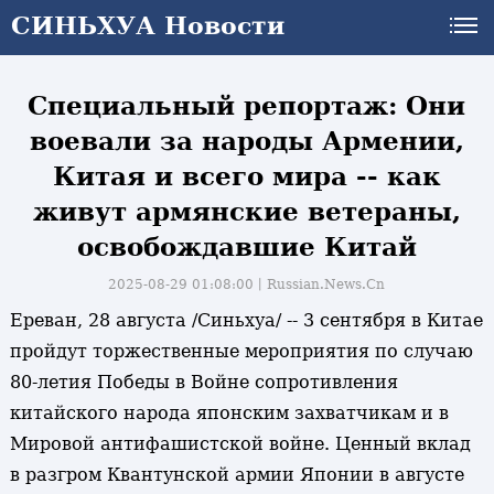
СИНЬХУА Новости
СИНЬХУА Новости
Специальный репортаж: Они
воевали за народы Армении,
Китая и всего мира -- как
живут армянские ветераны,
освобождавшие Китай
2025-08-29 01:08:00丨
Russian.News.Cn
Ереван, 28 августа /Синьхуа/ -- 3 сентября в Китае
пройдут торжественные мероприятия по случаю
80-летия Победы в Войне сопротивления
китайского народа японским захватчикам и в
Мировой антифашистской войне. Ценный вклад
в разгром Квантунской армии Японии в августе