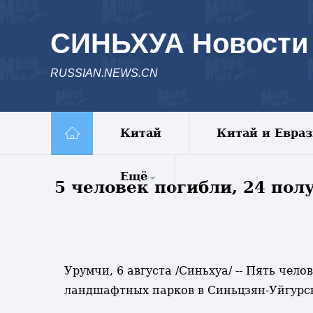
СИНЬХУА Новости
RUSSIAN.NEWS.CN
Китай
Китай и Евра
Ещё
5 человек погибли, 24 пол
Комментарии
Еженедельник
Видео
Фото
Урумчи, 6 августа /Синьхуа/ -- Пять чел
Спецрепортажи
ландшафтных парков в Синьцзян-Уйгурск
Пояс и путь