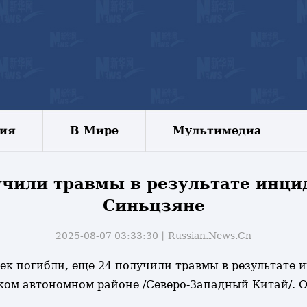
зия
В Мире
Мультимедиа
учили травмы в результате инци
Синьцзяне
2025-08-07 03:33:30丨
Russian.News.Cn
овек погибли, еще 24 получили травмы в результате
ом автономном районе /Северо-Западный Китай/. О