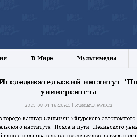
зия
В Мире
Мультимедиа
Исследовательский институт "По
университета
2025-08-01 18:26:45丨
Russian.News.Cn
цу в городе Кашгар Синьцзян-Уйгурского автономног
льского института "Пояса и пути" Пекинского унив
ленное и основательное продвижение совместного 