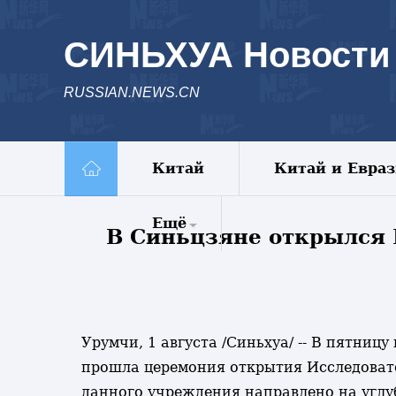
СИНЬХУА Новости
RUSSIAN.NEWS.CN
Китай
Китай и Евра
Ещё
В Синьцзяне открылся 
Комментарии
Еженедельник
Видео
Фото
Урумчи, 1 августа /Синьхуа/ -- В пятни
Спецрепортажи
прошла церемония открытия Исследовате
Пояс и путь
данного учреждения направлено на углуб