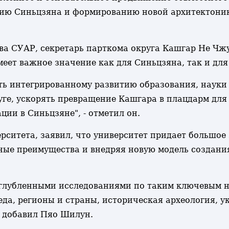
тию Синьцзяна и формированию новой архитектоник
ва СУАР, секретарь парткома округа Кашгар Не Чж
еет важное значение как для Синьцзяна, так и для
ать интегрированному развитию образования, науки 
ге, ускорять превращение Кашгара в плацдарм для 
ии в Синьцзяне", - отметил он.
ситета, заявил, что университет придает большое
ые преимущества и внедряя новую модель создания
углубленными исследованиями по таким ключевым н
еда, регионы и страны, историческая археология, 
- добавил Пяо Шилун.