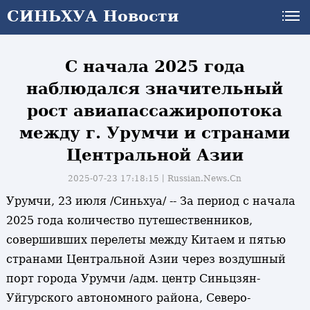
СИНЬХУА Новости
СИНЬХУА Новости
С начала 2025 года
наблюдался значительный
рост авиапассажиропотока
между г. Урумчи и странами
Центральной Азии
2025-07-23 17:18:15丨
Russian.News.Cn
Урумчи, 23 июля /Синьхуа/ -- За период с начала
2025 года количество путешественников,
совершивших перелеты между Китаем и пятью
странами Центральной Азии через воздушный
порт города Урумчи /адм. центр Синьцзян-
Уйгурского автономного района, Северо-