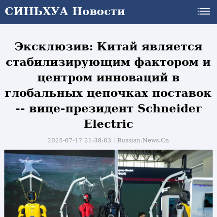
СИНЬХУА Новости
СИНЬХУА Новости
Эксклюзив: Китай является
стабилизирующим фактором и
центром инноваций в
глобальных цепочках поставок
-- вице-президент Schneider
Electric
2025-07-17 21:38:03丨
Russian.News.Cn