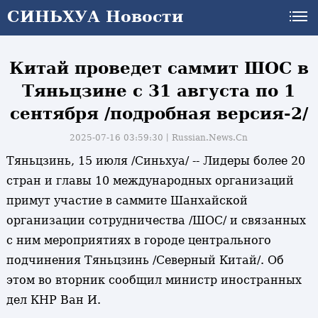
СИНЬХУА Новости
СИНЬХУА Новости
Китай проведет саммит ШОС в
Тяньцзине с 31 августа по 1
сентября /подробная версия-2/
2025-07-16 03:59:30丨
Russian.News.Cn
Тяньцзинь, 15 июля /Синьхуа/ -- Лидеры более 20
стран и главы 10 международных организаций
примут участие в саммите Шанхайской
организации сотрудничества /ШОС/ и связанных
с ним мероприятиях в городе центрального
подчинения Тяньцзинь /Северный Китай/. Об
этом во вторник сообщил министр иностранных
дел КНР Ван И.