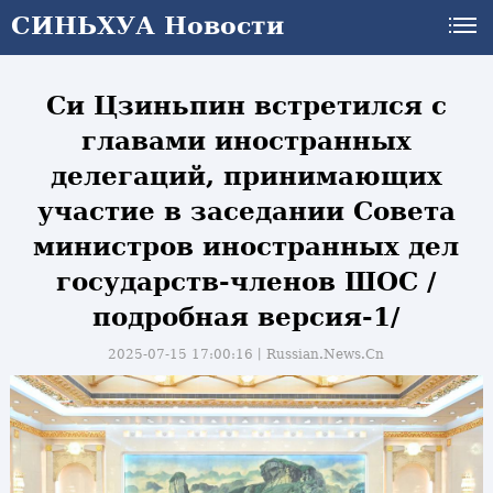
СИНЬХУА Новости
СИНЬХУА Новости
Си Цзиньпин встретился с
главами иностранных
делегаций, принимающих
участие в заседании Совета
министров иностранных дел
государств-членов ШОС /
подробная версия-1/
2025-07-15 17:00:16丨
Russian.News.Cn