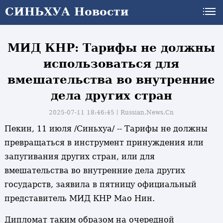
СИНЬХУА Новости
СИНЬХУА Новости
МИД КНР: Тарифы не должны
использоваться для
вмешательства во внутренние
дела других стран
2025-07-11 18:46:45丨
Russian.News.Cn
Пекин, 11 июля /Синьхуа/ -- Тарифы не должны
превращаться в инструмент принуждения или
запугивания других стран, или для
вмешательства во внутренние дела других
государств, заявила в пятницу официальный
представитель МИД КНР Мао Нин.
Дипломат таким образом на очередной