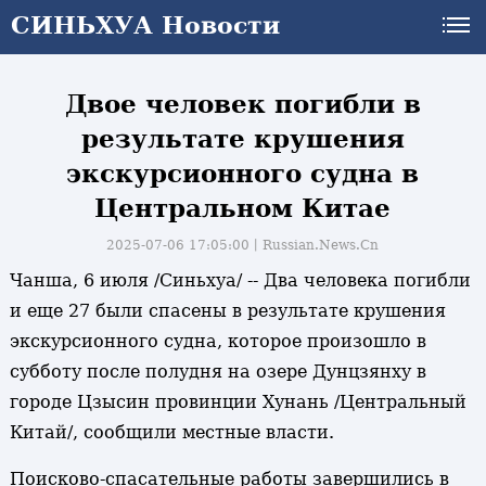
СИНЬХУА Новости
СИНЬХУА Новости
Двое человек погибли в
результате крушения
экскурсионного судна в
Центральном Китае
2025-07-06 17:05:00丨
Russian.News.Cn
Чанша, 6 июля /Синьхуа/ -- Два человека погибли
и еще 27 были спасены в результате крушения
экскурсионного судна, которое произошло в
субботу после полудня на озере Дунцзянху в
городе Цзысин провинции Хунань /Центральный
Китай/, сообщили местные власти.
Поисково-спасательные работы завершились в