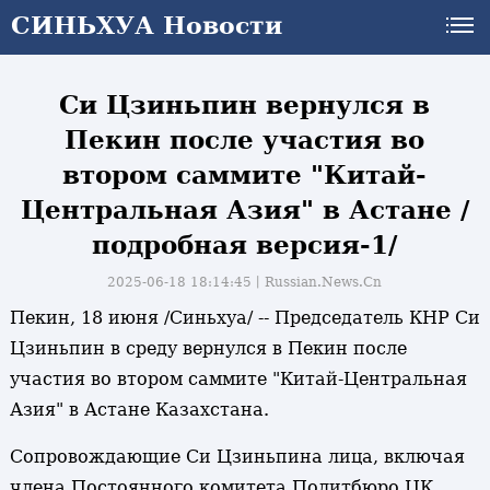
СИНЬХУА Новости
СИНЬХУА Новости
Си Цзиньпин вернулся в
Пекин после участия во
втором саммите "Китай-
Центральная Азия" в Астане /
подробная версия-1/
2025-06-18 18:14:45丨
Russian.News.Cn
Пекин, 18 июня /Синьхуа/ -- Председатель КНР Си
Цзиньпин в среду вернулся в Пекин после
участия во втором саммите "Китай-Центральная
Азия" в Астане Казахстана.
Сопровождающие Си Цзиньпина лица, включая
члена Постоянного комитета Политбюро ЦК