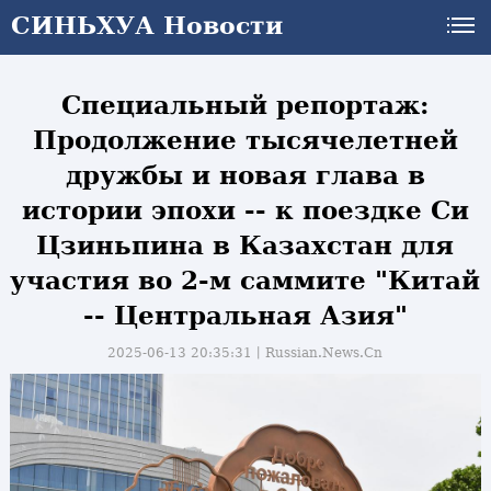
СИНЬХУА Новости
СИНЬХУА Новости
Специальный репортаж:
Продолжение тысячелетней
дружбы и новая глава в
истории эпохи -- к поездке Си
Цзиньпина в Казахстан для
участия во 2-м саммите "Китай
-- Центральная Азия"
2025-06-13 20:35:31丨
Russian.News.Cn