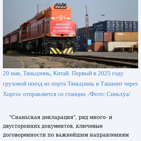
20 мая, Тяньцзинь, Китай. Первый в 2025 году
грузовой поезд из порта Тяньцзинь в Ташкент через
Хоргос отправляется со станции. /Фото: Синьхуа/
"Сианьская декларация", ряд много- и
двусторонних документов, ключевые
договоренности по важнейшим направлениям