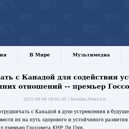
зия
В Мире
Мультимедиа
чать с Канадой для содействия 
нних отношений -- премьер Госс
2025-06-06 20:01:45丨
Russian.News.Cn
сотрудничать с Канадой в духе устремления в будущ
ести их на путь здорового и устойчивого развития
ил премьер Госсовета КНР Ли Цян.