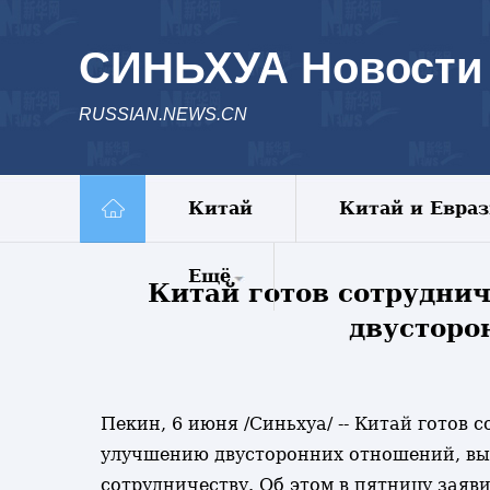
СИНЬХУА Новости
RUSSIAN.NEWS.CN
Китай
Китай и Евра
Ещё
Китай готов сотрудни
двусторо
Комментарии
Еженедельник
Видео
Фото
Пекин, 6 июня /Синьхуа/ -- Китай готов 
Спецрепортажи
улучшению двусторонних отношений, выв
Пояс и путь
сотрудничеству. Об этом в пятницу заяв