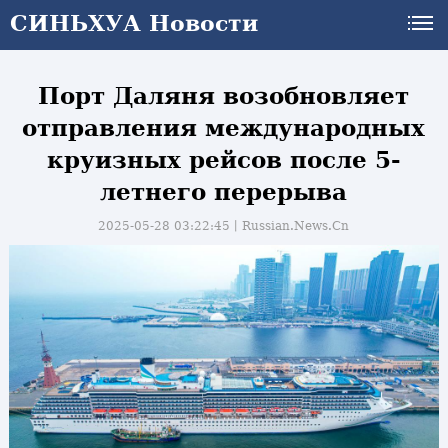
СИНЬХУА Новости
СИНЬХУА Новости
Порт Даляня возобновляет
отправления международных
круизных рейсов после 5-
летнего перерыва
2025-05-28 03:22:45丨
Russian.News.Cn