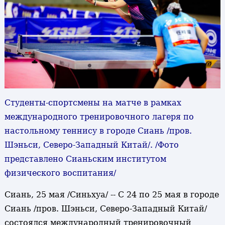
Студенты-спортсмены на матче в рамках
международного тренировочного лагеря по
настольному теннису в городе Сиань /пров.
Шэньси, Северо-Западный Китай/. /Фото
представлено Сианьским институтом
физического воспитания/
Сиань, 25 мая /Синьхуа/ -- С 24 по 25 мая в городе
Сиань /пров. Шэньси, Северо-Западный Китай/
состоялся международный тренировочный