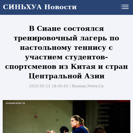
СИНЬХУА Новости
СИНЬХУА Новости
В Сиане состоялся
тренировочный лагерь по
настольному теннису с
участием студентов-
спортсменов из Китая и стран
Центральной Азии
2025-05-25 18:30:45丨
Russian.News.Cn