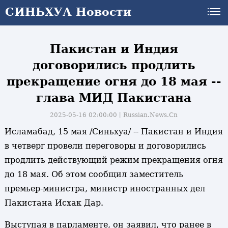
СИНЬХУА Новости
СИНЬХУА Новости
Пакистан и Индия
договорились продлить
прекращение огня до 18 мая --
глава МИД Пакистана
2025-05-16 02:00:00丨
Russian.News.Cn
Исламабад, 15 мая /Синьхуа/ -- Пакистан и Индия
в четверг провели переговоры и договорились
продлить действующий режим прекращения огня
до 18 мая. Об этом сообщил заместитель
премьер-министра, министр иностранных дел
Пакистана Исхак Дар.
Выступая в парламенте, он заявил, что ранее в