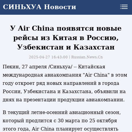
СИНЬХУА Новости
СИНЬХУА Новости
У Air China появятся новые
рейсы из Китая в Россию,
Узбекистан и Казахстан
2025-04-27 16:43:00丨
Russian.News.Cn
Пекин, 27 апреля /Синьхуа/ -- Китайская
международная авиакомпания "Air China" в этом
году откроет ряд новых направлений в города
России, Узбекистана и Казахстана, объявили на
днях на презентации продукции авиакомпании.
В текущий летне-осенний авиационный сезон,
который продлится с 30 марта по 25 октября
этого года, Air China планирует осуществлять