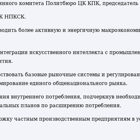
оянного комитета Политбюро ЦК КПК, председател
ВК НПКСК.
водить более активную и энергичную макроэконом
интеграции искусственного интеллекта с промышле
ития.
нствовать базовые рыночные системы и регулирова
мирование единого общенационального рынка.
ния внутреннего потребления, подчеркнув необход
альных планов по расширению потребления.
ржку частным производственным предприятиям в у