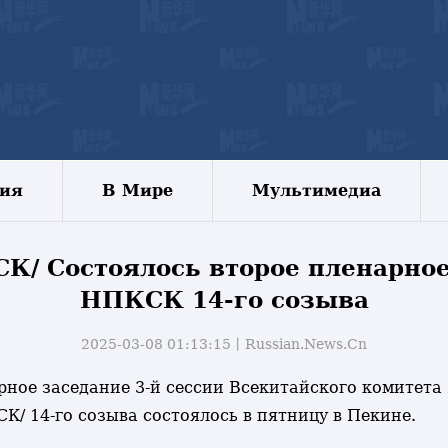
зия
В Мире
Мультимедиа
/ Состоялось второe пленарное
НПКСК 14-го созыва
2025-03-08 01:13:15丨
Russian.News.Cn
нарное заседание 3-й сессии Всекитайского комитет
К/ 14-го созыва состоялось в пятницу в Пекине.