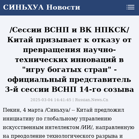
СИНЬХУА Новости
СИНЬХУА Новости
/Сессии ВСНП и ВК НПКСК/
Китай призывает к отказу от
превращения научно-
технических инноваций в
"игру богатых стран" -
официальный представитель
3-й сессии ВСНП 14-го созыва
2025-03-04 14:41:45丨
Russian.News.Cn
Пекин, 4 марта /Синьхуа/ -- Китай предложил
инициативу по глобальному управлению
искусственным интеллектом /ИИ/, направленную
на преодоление технологического разрыва и