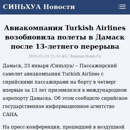
СИНЬХУА Новости
СИНЬХУА Новости
Авиакомпания Turkish Airlines
возобновила полеты в Дамаск
после 13-летнего перерыва
2025-01-23 21:51:45丨
Russian.News.Cn
Дамаск, 23 января /Синьхуа/ -- Пассажирский
самолет авиакомпании Turkish Airlines с
сирийскими пассажирами на борту в четверг
впервые за 13 лет приземлился в международном
аэропорту Дамаска. Об этом сообщило сирийское
государственное информационное агентство
САНА.
На пресс-конференции, прошедшей в воздушной