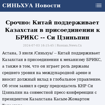
СИНЬХУА Новости
СИНЬХУА Новости
Срочно: Китай поддерживает
Казахстан в присоединении к
БРИКС -- Си Цзиньпин
2024-07-03 16:15:45丨
Russian.News.Cn
Астана, 3 июля /Синьхуа/ -- Китай поддерживает
Казахстан в присоединении к механизму БРИКС,
а также в том, что он играет роль державы
среднего уровня на международной арене и
вносит должный вклад в глобальное управление.
Об этом заявил в среду председатель КНР Си
Цзиньпин на совместной пресс-конференции с
президентом Казахстана Касым-Жомартом