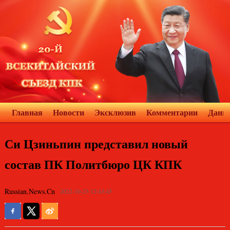
Главная
Новости
Эксклюзив
Комментарии
Данн
Си Цзиньпин представил новый
состав ПК Политбюро ЦК КПК
Russian.News.Cn
2022-10-23 12:43:45