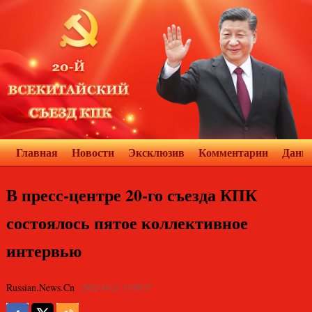
Главная
Новости
Эксклюзив
Комментарии
Данн
В пресс-центре 20-го съезда КПК
состоялось пятое коллективное
интервью
Russian.News.Cn
2022-10-21 13:09:27