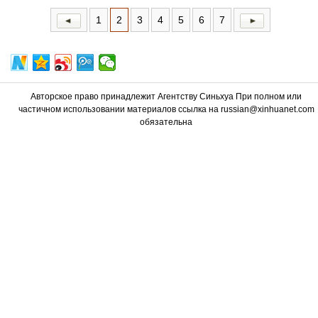
1
2
3
4
5
6
7
Авторское право принадлежит Агентству Синьхуа При полном или
частичном использовании материалов ссылка на russian@xinhuanet.com
обязательна