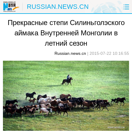
RUSSIAN.NEWS.CN
Прекрасные степи Силиньголэского
ГЛАВНАЯ
КИТАЙ
РФ И СНГ
аймака Внутренней Монголии в
В МИРЕ
ЭКОНОМИКА
ОБЩЕСТВО
летний сезон
НАУКА
ПРИРОДА
КУЛЬТУРА
Russian.news.cn
|
2015-07-22 10:16:55
СПОРТ
ЗДОРОВЬЕ
ФОТОЛЕНТЫ
СПЕЦТЕМЫ