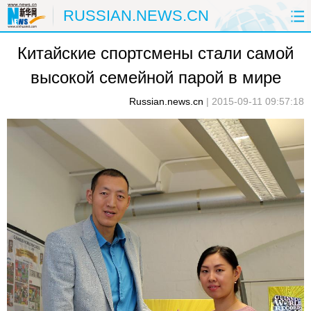
RUSSIAN.NEWS.CN
Китайские спортсмены стали самой
ГЛАВНАЯ
КИТАЙ
РФ И СНГ
высокой семейной парой в мире
В МИРЕ
ЭКОНОМИКА
ОБЩЕСТВО
Russian.news.cn
|
2015-09-11 09:57:18
НАУКА
ПРИРОДА
КУЛЬТУРА
СПОРТ
ЗДОРОВЬЕ
ФОТОЛЕНТЫ
СПЕЦТЕМЫ