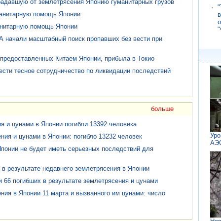
радавшую от землетрясения Японию гуманитарных грузов
·
"
манитарную помощь Японии
в
о
анитарную помощь Японии
"
 начали масштабный поиск пропавших без вести при
 предоставленных Китаем Японии, прибыла в Токио
ести тесное сотрудничество по ликвидации последствий
больше
я и цунами в Японии погибли 13392 человека
Уро
ния и цунами в Японии: погибло 13232 человек
АЭС
Японии не будет иметь серьезных последствий для
 в результате недавнего землетрясения в Японии
 66 погибших в результате землетрясения и цунами
ния в Японии 11 марта и вызванного им цунами: число