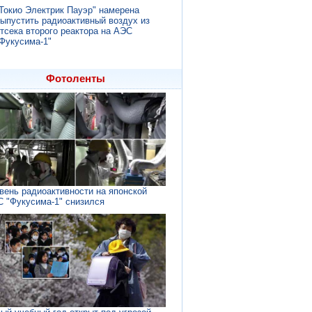
Токио Электрик Пауэр" намерена
ыпустить радиоактивный воздух из
тсека второго реактора на АЭС
Фукусима-1"
Фотоленты
вень радиоактивности на японской
 "Фукусима-1" снизился