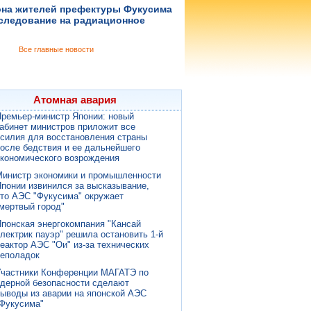
на жителей префектуры Фукусима
следование на радиационное
Все главные новости
Атомная авария
ремьер-министр Японии: новый
абинет министров приложит все
силия для восстановления страны
осле бедствия и ее дальнейшего
кономического возрождения
Министр экономики и промышленности
понии извинился за высказывание,
то АЭС "Фукусима" окружает
мертвый город"
понская энергокомпания "Кансай
лектрик пауэр" решила остановить 1-й
еактор АЭС "Ои" из-за технических
неполадок
Участники Конференции МАГАТЭ по
дерной безопасности сделают
ыводы из аварии на японской АЭС
Фукусима"