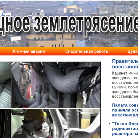
·
Правитель
восстанов
Кабинет мини
заседание, н
восстановлен
цунами, прои
заседании бы
восстановлен
·
Палата сов
приняла ос
восстановл
·
"Токио Эле
радиоактив
реактора н