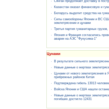
·
Сянган продолжает доставку в пост
·
Казахстан оказал финансовую и гу
·
Беларусь выделит средства на гум
·
Силы самообороны Японии и ВС США
землетрясении и цунами
·
Третья партия гуманитарных грузов,
·
Япония и Франция согласились пров
аварии на АЭС "Фукусима-1"
Цунами
·
В результате сильного землетрясени
·
Новые данные о жертвах землетрясе
·
Цунами от нового землетрясения в 
прибрежных районов Китая
·
Подтверждена гибель 13013 человек
·
Войска Японии и США нашли останки
·
Новые данные о жертвах землетрясе
погибших достигло 12431