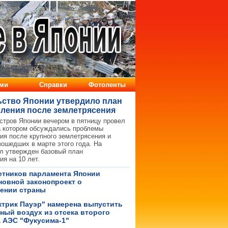
ство Японии утвердило план
ления после землетрясения
стров Японии вечером в пятницу провел
а котором обсуждались проблемы
ия после крупного землетрясения и
зошедших в марте этого года. На
л утвержден базовый план
ия на 10 лет.
етников парламента Японии
новной законопроект о
ении страны
ктрик Пауэр" намерена выпустить
ный воздух из отсека второго
а АЭС "Фукусима-1"