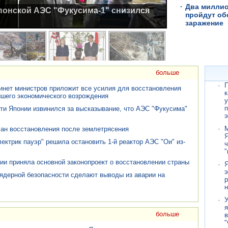
·
Два миллио
пройдут об
заражение
больше
·
П
инет министров приложит все усилия для восстановления
к
йшего экономического возрождения
у
п
и Японии извинился за высказывание, что АЭС "Фукусима"
э
·
ан восстановления после землетрясения
Я
ектрик пауэр" решила остановить 1-й реактор АЭС "Ои" из-
ч
"
ии приняла основной законопроект о восстановлении страны
·
Я
э
ядерной безопасности сделают выводы из аварии на
р
·
я
больше
в
"