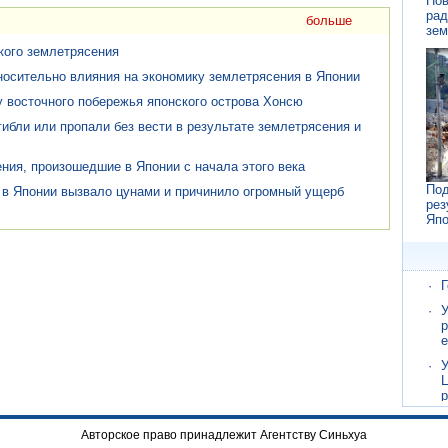
Нов
рад
больше
зем
кого землетрясения
носительно влияния на экономику землетрясения в Японии
 восточного побережья японского острова Хонсю
ибли или пропали без вести в результате землетрясения и
ия, произошедшие в Японии с начала этого века
·
П
Под
в Японии вызвало цунами и причинило огромный ущерб
·
К
рез
Япо
·
В
е
э
·
Г
·
У
р
е
·
У
Ц
·
П
Авторское право принадлежит Агентству Синьхуа
·
К