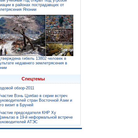
ый учебный год открыт под угрозой
иации в районах пострадавщих от
летрясения Японии
раздник Фонарей - Юаньсяоцзе
тверждена гибель 13802 человек в
итайский новый год 2012
ультате недавнего землетрясения в
нии
изиты Вэнь Цзябао в четыре страны и
го участие во всемирном
нергетическом саммите
Спецтемы
одовой обзор-2011
частие Вэнь Цзябао в серии встреч
уководителей стран Восточной Азии и
го визит в Бруней
частие председателя КНР Ху
зиньтао в 19-й неформальной встрече
руководителей АТЭС
раздник Фонарей - Юаньсяоцзе
итайский новый год 2012