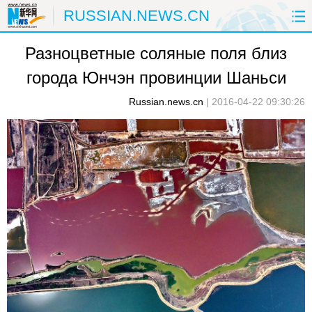
RUSSIAN.NEWS.CN
Разноцветные соляные поля близ
ГЛАВНАЯ
КИТАЙ
РФ И СНГ
города Юнчэн провинции Шаньси
В МИРЕ
ЭКОНОМИКА
ОБЩЕСТВО
Russian.news.cn
|
2016-04-22 09:30:26
НАУКА
ПРИРОДА
КУЛЬТУРА
СПОРТ
ЗДОРОВЬЕ
ФОТОЛЕНТЫ
СПЕЦТЕМЫ