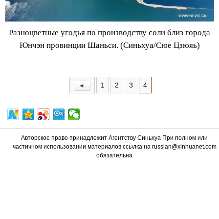
Разноцветные угодья по производству соли близ города
Юнчэн провинции Шаньси. (Синьхуа/
Сюе Цзюяь
)
1
2
3
4
Авторское право принадлежит Агентству Синьхуа При полном или
частичном использовании материалов ссылка на russian@xinhuanet.com
обязательна