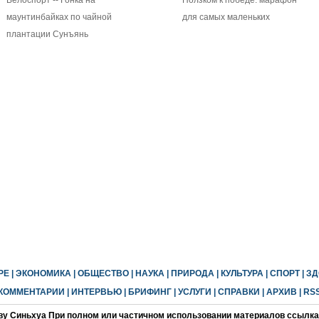
Велоспорт -- Гонка на
Ползком к победе: марафон
маунтинбайках по чайной
для самых маленьких
плантации Сунъянь
РЕ
|
ЭКОНОМИКА
|
ОБЩЕСТВО
|
НАУКА
|
ПРИРОДА
|
КУЛЬТУРА
|
СПОРТ
|
ЗД
КОММЕНТАРИИ
|
ИНТЕРВЬЮ
|
БРИФИНГ
|
УСЛУГИ
|
СПРАВКИ
|
АРХИВ
|
RS
ву Синьхуа При полном или частичном использовании материалов ссылка 