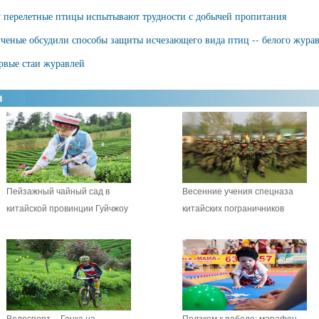
ху перелетные птицы испытывают трудности с добычей пропитания
ученые обсудили способы защиты исчезающего вида птиц -- белого жура
рвые стаи журавлей
Пейзажный чайный сад в
Весенние учения спецназа
китайской провинции Гуйчжоу
китайских пограничников