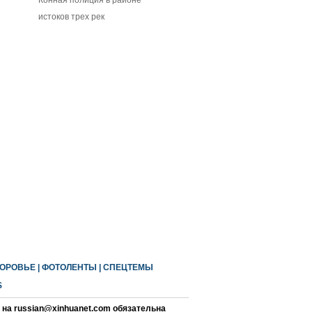
Конная полиция в районе
истоков трех рек
ОРОВЬЕ
|
ФОТОЛЕНТЫ
|
СПЕЦТЕМЫ
S
на russian@xinhuanet.com обязательна