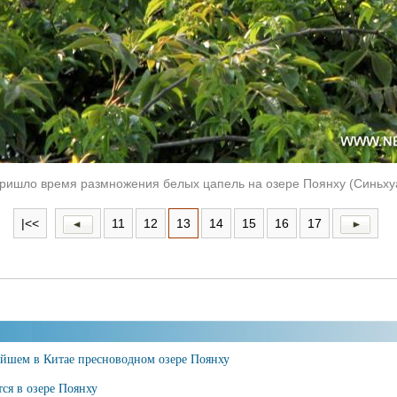
ришло время размножения белых цапель на озере Поянху (Синьху
|<<
11
12
13
14
15
16
17
ейшем в Китае пресноводном озере Поянху
ся в озере Поянху