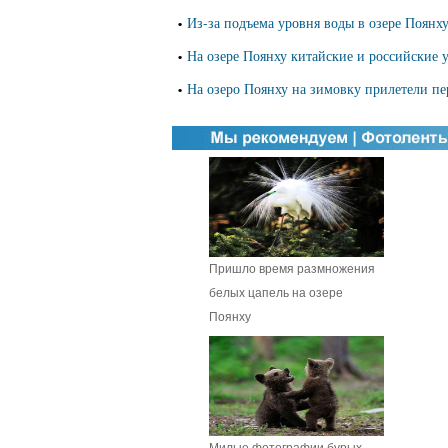
Из-за подъема уровня воды в озере Поян
•
На озере Поянху китайские и российские 
•
На озеро Поянху на зимовку прилетели пе
•
Пришло время размножения
белых цапель на озере
Поянху