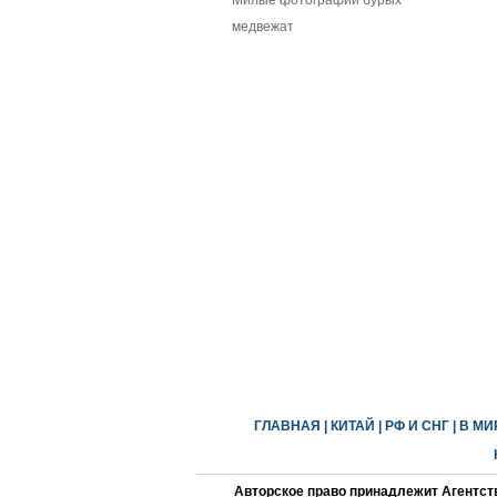
Милые фотографии бурых
медвежат
ГЛАВНАЯ
|
КИТАЙ
|
РФ И СНГ
|
В МИ
Авторское право принадлежит Агентст