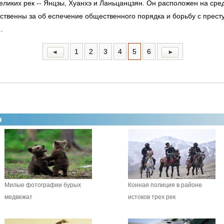
еликих рек -- Янцзы, Хуанхэ и Ланьцанцзян. Он расположен на сре
ственны за об еспечение общественного порядка и борьбу с прест
.
1
2
3
4
5
6
Милые фотографии бурых
Конная полиция в районе
медвежат
истоков трех рек