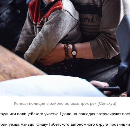
Конная полиция в районе истоков трех рек (Синьхуа)
отрудники полицейского участка Цзадо на лошадях патрулируют пас
ории уезда Чэньдо Юйшу-Тибетского автономного округа провинции 