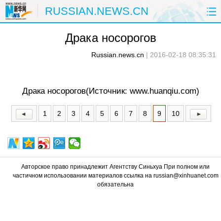
RUSSIAN.NEWS.CN
Драка носорогов
ГЛАВНАЯ
КИТАЙ
РФ И СНГ
Russian.news.cn
|
2016-02-18 08:35:31
В МИРЕ
ЭКОНОМИКА
ОБЩЕСТВО
НАУКА
ПРИРОДА
КУЛЬТУРА
Драка носорогов
(Источник: www.huanqiu.com)
СПОРТ
ЗДОРОВЬЕ
ФОТОЛЕНТЫ
1
2
3
4
5
6
7
8
9
10
СПЕЦТЕМЫ
Авторское право принадлежит Агентству Синьхуа При полном или
частичном использовании материалов ссылка на russian@xinhuanet.com
обязательна