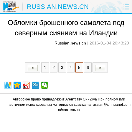
RUSSIAN.NEWS.CN
Обломки брошенного самолета под
ГЛАВНАЯ
КИТАЙ
РФ И СНГ
северным сиянием на Иландии
В МИРЕ
ЭКОНОМИКА
ОБЩЕСТВО
Russian.news.cn
|
2016-01-04 20:43:29
НАУКА
ПРИРОДА
КУЛЬТУРА
СПОРТ
ЗДОРОВЬЕ
ФОТОЛЕНТЫ
1
2
3
4
5
6
СПЕЦТЕМЫ
Авторское право принадлежит Агентству Синьхуа При полном или
частичном использовании материалов ссылка на russian@xinhuanet.com
обязательна