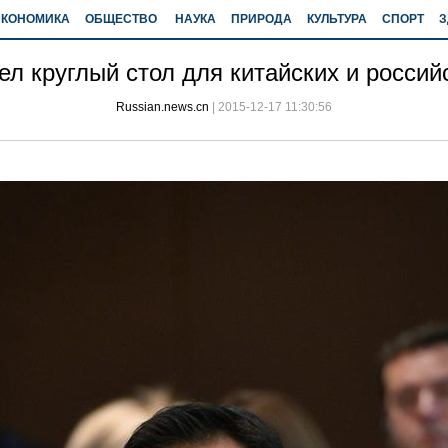
ЭКОНОМИКА
ОБЩЕСТВО
НАУКА
ПРИРОДА
КУЛЬТУРА
СПОРТ
З
л круглый стол для китайских и росси
Russian.news.cn
|
2015-12-17 11:30:56