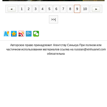
1
2
3
4
5
6
7
8
9
10
>>|
Авторское право принадлежит Агентству Синьхуа При полном или
частичном использовании материалов ссылка на russian@xinhuanet.com
обязательна