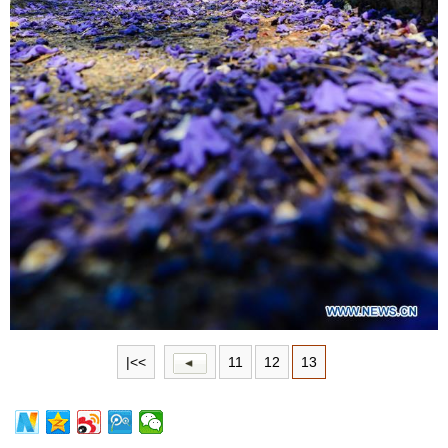
|<<
11
12
13