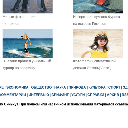
Милые фотографии
Извержение вулкана Фурнез
пингвинов
на острове Реюньон
В Гавани прошел уникальный
Фотографии симпатичной
турнир по серфингу
девочки Сятянь("Лето")
РЕ
|
ЭКОНОМИКА
|
ОБЩЕСТВО
|
НАУКА
|
ПРИРОДА
|
КУЛЬТУРА
|
СПОРТ
|
ЗД
КОММЕНТАРИИ
|
ИНТЕРВЬЮ
|
БРИФИНГ
|
УСЛУГИ
|
СПРАВКИ
|
АРХИВ
|
RS
ву Синьхуа При полном или частичном использовании материалов ссылка 