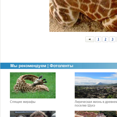
1
2
3
Спящие жирафы
Лирическая жизнь в древне
поселке Шухэ