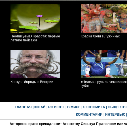
Неописуемая красота: первые
Краски Холи в Лужниках
летние пейзажи
Конкурс бороды в Венгрии
«Челси» вручили чемпионск
кубок
ГЛАВНАЯ
|
КИТАЙ
|
РФ И СНГ
|
В МИРЕ
|
ЭКОНОМИКА
|
ОБЩЕСТВ
КОММЕНТАРИИ
|
ИНТЕРВЬЮ
Авторское право принадлежит Агентству Синьхуа При полном или ч