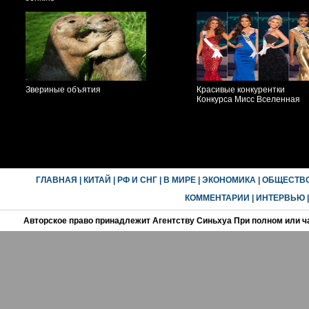
Звериные объятия
Красивые конкурентки
Конкурса Мисс Вселенная
ГЛАВНАЯ
|
КИТАЙ
|
РФ И СНГ
|
В МИРЕ
|
ЭКОНОМИКА
|
ОБЩЕСТВ
КОММЕНТАРИИ
|
ИНТЕРВЬЮ
Авторское право принадлежит Агентству Синьхуа При полном или ч