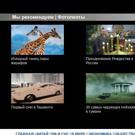
Изящный танец пары
Празднование Рождества в
жирафов
России
Первый снег в Ташкенте
30 самых чарующих пейзаж
в тумане
ГЛАВНАЯ
|
КИТАЙ
|
РФ И СНГ
|
В МИРЕ
|
ЭКОНОМИКА
|
ОБЩЕСТВ