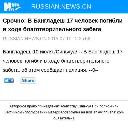
RUSSIAN.NEWS.CN
Срочно: В Бангладеш 17 человек погибли
ГЛАВНАЯ
КИТАЙ
РФ И СНГ
в ходе благотворительного забега
В МИРЕ
ЭКОНОМИКА
ОБЩЕСТВО
RUSSIAN.NEWS.CN
2015-07-10 12:25:06
НАУКА
ПРИРОДА
КУЛЬТУРА
Бангладеш, 10 июля /Синьхуа/ -- В Бангладеш 17
человек погибли в ходе благотворительного
СПОРТ
ЗДОРОВЬЕ
ФОТОЛЕНТЫ
забега, об этом сообщает полиция. --0--
СПЕЦТЕМЫ
Авторское право принадлежит Агентству Синьхуа При полном или
частичном использовании материалов ссылка на russian@xinhuanet.com
обязательна