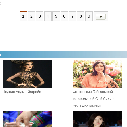
0-
1
2
3
4
5
6
7
8
9
Неделя моды в Загребе
Фотосессия Тайваньской
телеведущей Сюй Сиди в
честь Дня матери