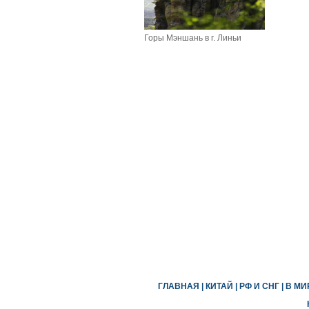
Горы Мэншань в г. Линьи
ГЛАВНАЯ
|
КИТАЙ
|
РФ И СНГ
|
В МИ