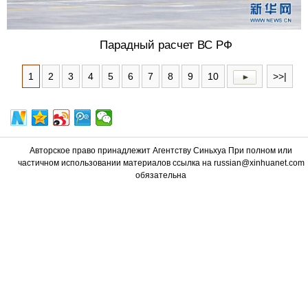
Парадный расчет ВС РФ
1
2
3
4
5
6
7
8
9
10
>>|
Авторское право принадлежит Агентству Синьхуа При полном или
частичном использовании материалов ссылка на russian@xinhuanet.com
обязательна