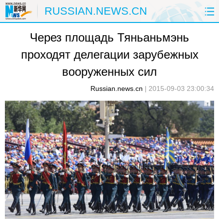
RUSSIAN.NEWS.CN
Через площадь Тяньаньмэнь
ГЛАВНАЯ
КИТАЙ
РФ И СНГ
проходят делегации зарубежных
В МИРЕ
ЭКОНОМИКА
ОБЩЕСТВО
вооруженных сил
НАУКА
ПРИРОДА
КУЛЬТУРА
Russian.news.cn
|
2015-09-03 23:00:34
СПОРТ
ЗДОРОВЬЕ
ФОТОЛЕНТЫ
СПЕЦТЕМЫ