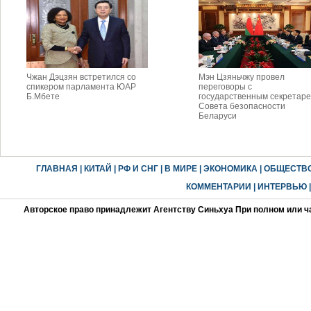
Чжан Дэцзян встретился со
Мэн Цзяньчжу провел
спикером парламента ЮАР
переговоры с
Б.Мбете
государственным секретар
Совета безопасности
Беларуси
ГЛАВНАЯ
|
КИТАЙ
|
РФ И СНГ
|
В МИРЕ
|
ЭКОНОМИКА
|
ОБЩЕСТВ
КОММЕНТАРИИ
|
ИНТЕРВЬЮ
Авторское право принадлежит Агентству Синьхуа При полном или ч